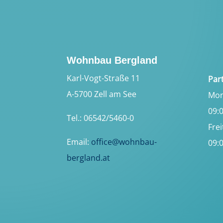
Wohnbau Bergland
Karl-Vogt-Straße 11
Par
A-5700 Zell am See
Mon
09:0
Tel.: 06542/5460-0
Frei
Email:
office@wohnbau-
09:0
bergland.at