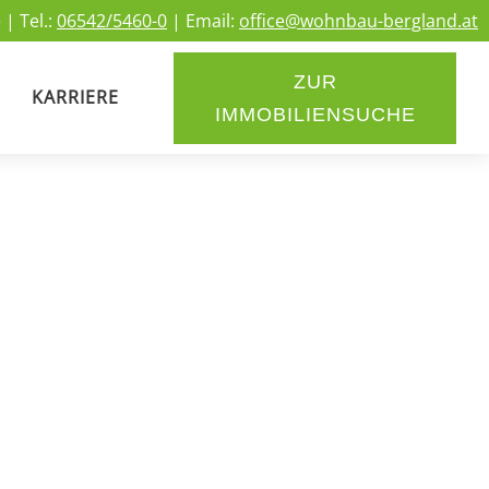
 | Tel.:
06542/5460-0
| Email:
office@wohnbau-bergland.at
ZUR
KARRIERE
IMMOBILIENSUCHE