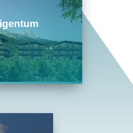
igentum
 Bergland errichtet auch
ungen in Bestlagen und mit
ertiger Ausstattung.