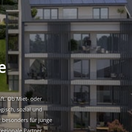
e
ft. Ob Miet- oder
isch, sozial und
, besonders für junge
egionale Partner,