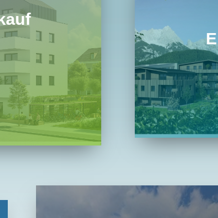
kauf
E
 wichtigste Säule der
. Unsere bestehenden
Die Wohnbau
n versorgen unzählige
Eigentumswohn
de mit dringend
hochw
raum.