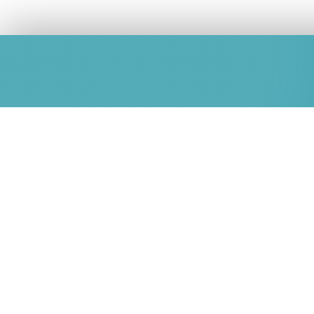
Wohnbau Bergland
Karl-Vogt-Straße 11
Par
A-5700 Zell am See
Mon
09:0
Tel.: 06542/5460-0
Frei
Email:
office@wohnbau-
09:0
bergland.at