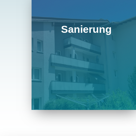
Sanierung
Neben den herkömmlichen
Verwaltungsarbeiten ist in den
letzten Jahren auch die Sanierung
älterer Objekte ein wichtiger
Tätigkeitsbereich der Wohnbau-
Genossenschaft Berland geworden.