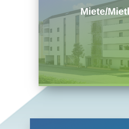
Miete/Miet
Der geförderte Mietwohnbau ist die
Wohnbau-Genossenschaft Bergland
Objekte sowie aktuelle Bauvorhabe
Familien und Wohnungssuchen
benötigtem Wohn