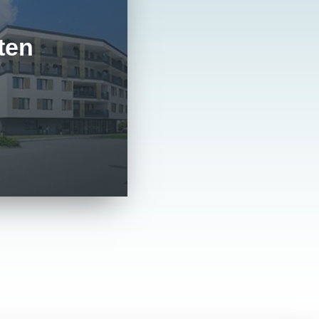
ten
len ebenso zum
 wie leistbarer