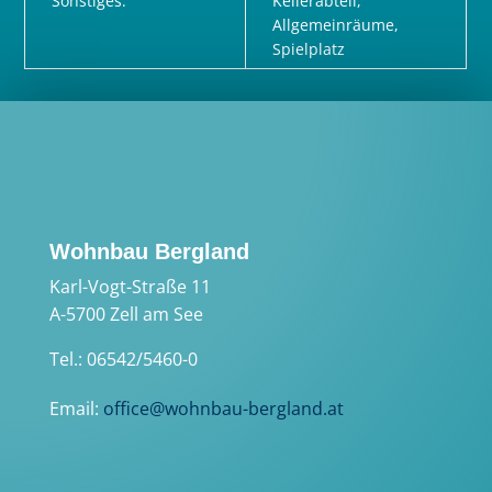
Sonstiges:
Kellerabteil,
Allgemeinräume,
Spielplatz
Wohnbau Bergland
Karl-Vogt-Straße 11
A-5700 Zell am See
Tel.: 06542/5460-0
Email:
office@wohnbau-bergland.at