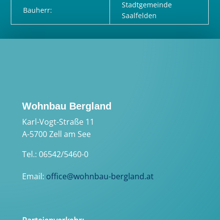
Stadtgemeinde
Bauherr:
Saalfelden
Wohnbau Bergland
Karl-Vogt-Straße 11
A-5700 Zell am See
Tel.: 06542/5460-0
Email:
office@wohnbau-bergland.at