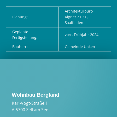
Architekturbüro
Planung
:
Aigner ZT KG,
Saalfelden
Geplante
vorr. Frühjahr 2024
Fertigstellung:
Bauherr:
Gemeinde Unken
Wohnbau Bergland
Karl-Vogt-Straße 11
A-5700 Zell am See