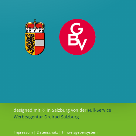
designed mit ♡ in Salzburg von der
Full-Service
Werbeagentur Dreirad Salzburg
Impressum
|
Datenschutz
|
Hinweisgebersystem