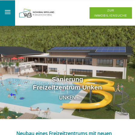
a
ZUR
IMMOBILIENSUCHE
Sanierung
Freizeitzentrum Unken
UNKEN
Neubau eines Freizeitzentrums mit neuen