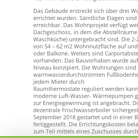
Das Gebäude erstreckt sich über drei W
errichtet wurden. Sämtliche Etagen si
erreichbar. Das Wohnprojekt verfügt we
Dachgeschoss, in dem die Abstellräum
Waschküche) untergebracht sind. Die 
von 54 – 62 m2 Wohnnutzfläche auf und
oder Balkone. Weiters sind Carportabstel
vorhanden. Das Bauvorhaben wurde auf
Niveau konzipiert. Die Wohnungen sind a
warmwasserdurchströmten Fußbodenheizu
jedem Mieter durch
Raumthermostate reguliert werden kan
moderne Luft-Wasser- Wärmepumpen ges
zur Energiegewinnung ist angebracht. 
dezentrale Frischwasserboiler sicherges
September 2018 gestartet und in einer 
fertiggestellt. Die Errichtungskosten bel
zum Teil mittels eines Zuschusses durc