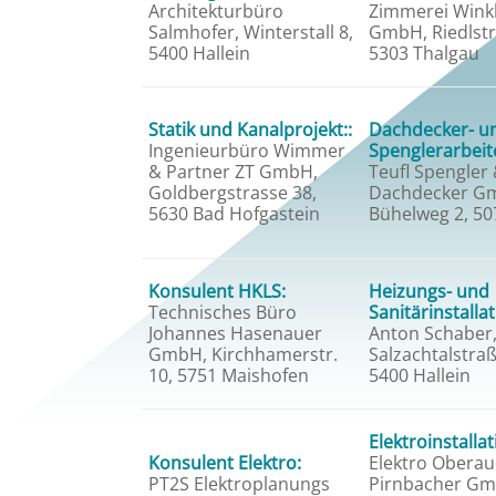
Architekturbüro
Zimmerei Wink
Salmhofer, Winterstall 8,
GmbH, Riedlstr
5400 Hallein
5303 Thalgau
Statik und Kanalprojekt::
Dachdecker- u
Ingenieurbüro Wimmer
Spenglerarbeit
& Partner ZT GmbH,
Teufl Spengler
Goldbergstrasse 38,
Dachdecker G
5630 Bad Hofgastein
Bühelweg 2, 50
Konsulent HKLS:
Heizungs- und
Technisches Büro
Sanitärinstalla
Johannes Hasenauer
Anton Schaber
GmbH, Kirchhamerstr.
Salzachtalstraß
10, 5751 Maishofen
5400 Hallein
Elektroinstalla
Konsulent Elektro:
Elektro Oberau
PT2S Elektroplanungs
Pirnbacher Gm