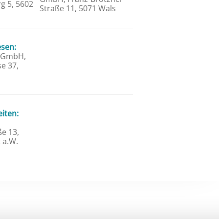
g 5, 5602
Straße 11, 5071 Wals
esen:
n GmbH,
e 37,
iten:
e 13,
 a.W.