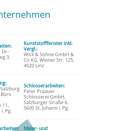
 Unternehmen
Kunststofffenster inkl.
iten:
Vergl.:
 Dr.-
Wick & Söhne GmbH &
eg 3,
Co KG, Wiener Str. 125,
4020 Linz
ng:
Schlosserarbeiten:
 Salzburg
Peter Präauer
 Büro
Schlosserei GmbH,
Salzburger Straße 6,
 11,
5600 St. Johann i. Pg.
i. Pg.
rbeiten:
Maler- und