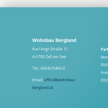
Wohnbau Bergland
Karl-Vogt-Straße 11
Par
A-5700 Zell am See
Mon
09:0
Tel.: 06542/5460-0
Frei
Email:
office@wohnbau-
09:0
bergland.at