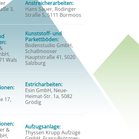
ler
Anstreicherarbeiten:
aße 3,
Hans Sauer, Rodinger
Straße 5, 5111 Bürmoos
Kunststoff- und
nd
Parkettböden:
en:
Bodenstudio GmbH,
 &
Schallmooser
mbH,
Hauptstraße 41, 5020
71 Wals
Salzburg
Estricharbeiten:
tionen:
Esin GmbH, Neue-
,
Heimat-Str. 1a, 5082
e 17,
Grödig
tionen:
Aufzugsanlage:
er &
Thyssen Krupp Aufzüge
bH,
GmbH, Franz-Brötzner-