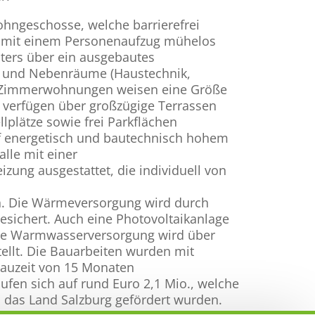
ohngeschosse, welche barrierefrei
nd mit einem Personenaufzug mühelos
iters über ein ausgebautes
e und Nebenräume (Haustechnik,
2-Zimmerwohnungen weisen eine Größe
 verfügen über großzügige Terrassen
lplätze sowie frei Parkflächen
 energetisch und bautechnisch hohem
lle mit einer
ng ausgestattet, die individuell von
n. Die Wärmeversorgung wird durch
ichert. Auch eine Photovoltaikanlage
Die Warmwasserversorgung wird über
tellt. Die Bauarbeiten wurden mit
Bauzeit von 15 Monaten
aufen sich auf rund Euro 2,1 Mio., welche
h das Land Salzburg gefördert wurden.