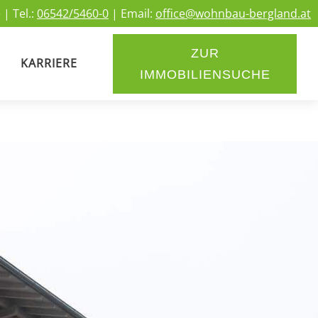
 | Tel.:
06542/5460-0
| Email:
office@wohnbau-bergland.at
ZUR
KARRIERE
IMMOBILIENSUCHE