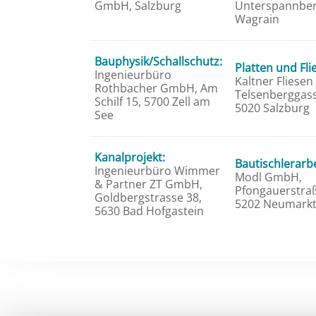
GmbH, Salzburg
Unterspannber
Wagrain
Bauphysik/Schallschutz:
Platten und Fli
Ingenieurbüro
Kaltner Fliese
Rothbacher GmbH, Am
Telsenberggass
Schilf 15, 5700 Zell am
5020 Salzburg
See
Kanalprojekt:
Bautischlerarbe
Ingenieurbüro Wimmer
Modl GmbH,
& Partner ZT GmbH,
Pfongauerstraß
Goldbergstrasse 38,
5202 Neumarkt
5630 Bad Hofgastein