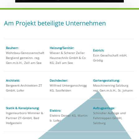
Am Projekt beteiligte Unternehmen
Bauherr:
Heizung/Sanitär:
Estrich:
Wohnbau-Genossenschaft
Wieser & Scherer Zeller
Esin Gesellschaft mbH,
Bergland gemeinn. reg.
Haustechnik GmbH & Co
Grödig
Gen.m.b.H., Zell am See
KG, Zell am See
Architekt:
Dachdecker:
Gartengestaltung:
Bergwerk Architekten ZT
Wilfried Unterganschnigg
Maschinenring Salzburg
GmbH, Lofer
KG, Saalfelden
reg. Gen.m.b.H., St. Johann
Statik & Kanalplanung:
Aufzugsanlage:
Elektro:
Ingenieurbüro Wimmer &
Schindler Aufzüge und
Elektro Demel KG, Martin
Partner ZT-GmbH, Bad
Fahrtreppen GmbH,
b. Lofer
Hofgastein
Salzburg