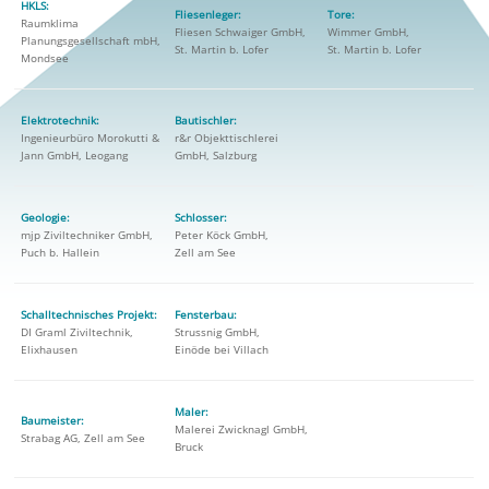
HKLS:
Fliesenleger:
Tore:
Raumklima
Fliesen Schwaiger GmbH,
Wimmer GmbH,
Planungsgesellschaft mbH,
St. Martin b. Lofer
St. Martin b. Lofer
Mondsee
Elektrotechnik:
Bautischler:
Ingenieurbüro Morokutti &
r&r Objekttischlerei
Jann GmbH, Leogang
GmbH, Salzburg
Geologie:
Schlosser:
mjp Ziviltechniker GmbH,
Peter Köck GmbH,
Puch b. Hallein
Zell am See
Schalltechnisches Projekt:
Fensterbau:
DI Graml Ziviltechnik,
Strussnig GmbH,
Elixhausen
Einöde bei Villach
Maler:
Baumeister:
Malerei Zwicknagl GmbH,
Strabag AG, Zell am See
Bruck