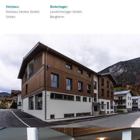
Holzbau:
Bodenleger:
Holzbau Herbst GmbH,
Landrichtinger GmbH,
Unken
Bergheim