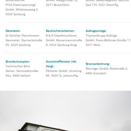
PT2S Elektroplanungs
5671 Bruck/Glstr.
Süd 174, 5531 Eben/Pg.
GmbH, Wildmoosweg 2,
5020 Salzburg
Geometer:
Bautischlerarbeiten:
Aufzugsanlage:
DI Günther Fleischmann
R & R Objekttischlerei
ThyssenKrupp Aufzüge
Geometer, Sterneckstraße
GmbH, Mauermannstraße
GmbH, Franz-Brötzner-Straße 11
55, 5020 Salzburg
8, 5023 Salzburg-Gnigl
5071 Wals
Brandschutzplan:
Kunststofffenster inkl.
Brunnenbohrung:
Technisches Büro
Vergl.:
Reisinger GmbH, Feldstraße 2,
Golser, Salzstadlstraße
Pfisterer GmbH, Urreiting
4482 Ennsdorf
35a, 5400 Hallein
89, 5600 St. Johann/Pg.