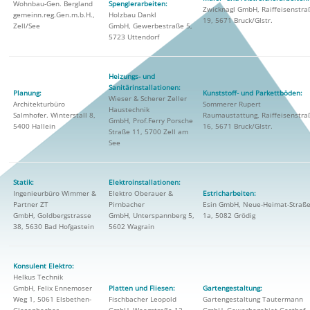
Wohnbau-Gen. Bergland
Spenglerarbeiten:
Zwicknagl GmbH, Raiffeisenstra
gemeinn.reg.Gen.m.b.H.,
Holzbau Dankl
19, 5671 Bruck/Glstr.
Zell/See
GmbH, Gewerbestraße 5,
5723 Uttendorf
Heizungs- und
Sanitärinstallationen:
Planung:
Kunststoff- und Parkettböden:
Wieser & Scherer Zeller
Architekturbüro
Sommerer Rupert
Haustechnik
Salmhofer. Winterstall 8,
Raumaustattung, Raiffeisenstra
GmbH, Prof.Ferry Porsche
5400 Hallein
16, 5671 Bruck/Glstr.
Straße 11, 5700 Zell am
See
Statik:
Elektroinstallationen:
Ingenieurbüro Wimmer &
Elektro Oberauer &
Estricharbeiten:
Partner ZT
Pirnbacher
Esin GmbH, Neue-Heimat-Straß
GmbH, Goldbergstrasse
GmbH, Unterspannberg 5,
1a, 5082 Grödig
38, 5630 Bad Hofgastein
5602 Wagrain
Konsulent Elektro:
Helkus Technik
GmbH, Felix Ennemoser
Platten und Fliesen:
Gartengestaltung:
Weg 1, 5061 Elsbethen-
Fischbacher Leopold
Gartengestaltung Tautermann
Glasenbacher
GmbH, Waagstraße 12,
GmbH, Gewerbegebiet Gasthof