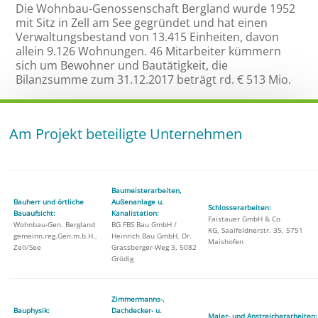
Die Wohnbau-Genossenschaft Bergland wurde 1952
mit Sitz in Zell am See gegründet und hat einen
Verwaltungsbestand von 13.415 Einheiten, davon
allein 9.126 Wohnungen. 46 Mitarbeiter kümmern
sich um Bewohner und Bautätigkeit, die
Bilanzsumme zum 31.12.2017 beträgt rd. € 513 Mio.
Am Projekt beteiligte Unternehmen
Baumeisterarbeiten,
Bauherr und örtliche
Außenanlage u.
Schlosserarbeiten:
Bauaufsicht:
Kanalistation:
Faistauer GmbH & Co
Wohnbau-Gen. Bergland
BG FBS Bau GmbH /
KG, Saalfeldnerstr. 35, 5751
gemeinn.reg.Gen.m.b.H.,
Heinrich Bau GmbH, Dr.
Maishofen
Zell/See
Grassberger-Weg 3, 5082
Grödig
Zimmermanns-,
Bauphysik:
Dachdecker- u.
Maler- und Anstreicherarbeiten: