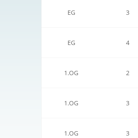
EG
3
EG
4
1.OG
2
1.OG
3
1.OG
3