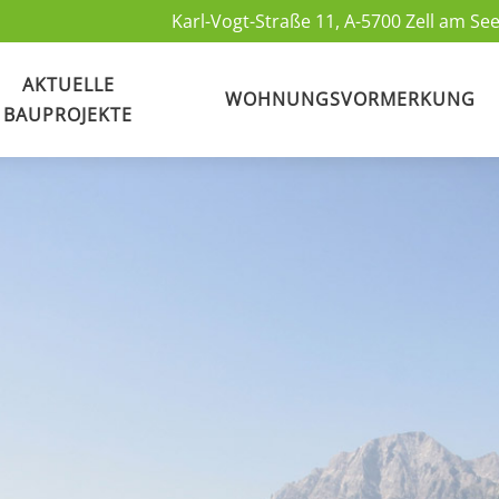
Karl-Vogt-Straße 11, A-5700 Zell am See
AKTUELLE
WOHNUNGSVORMERKUNG
BAUPROJEKTE