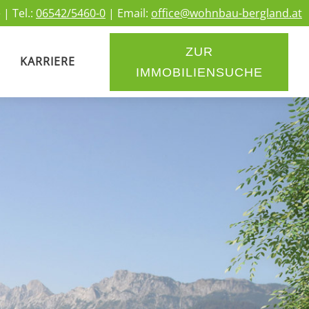
 | Tel.:
06542/5460-0
| Email:
office@wohnbau-bergland.at
ZUR
KARRIERE
IMMOBILIENSUCHE