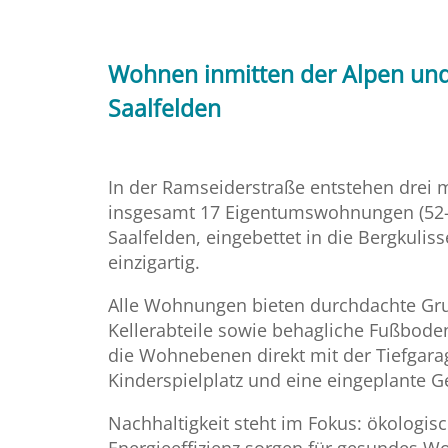
Wohnen inmitten der Alpen un
Saalfelden
In der Ramseiderstraße entstehen dre
insgesamt 17 Eigentumswohnungen (52–98
Saalfelden, eingebettet in die Bergkulis
einzigartig.
Alle Wohnungen bieten durchdachte Grun
Kellerabteile sowie behagliche Fußbode
die Wohnebenen direkt mit der Tiefgarag
Kinderspielplatz und eine eingeplante Ge
Nachhaltigkeit steht im Fokus: ökologis
Energieeffizienz sorgen für gesundes W