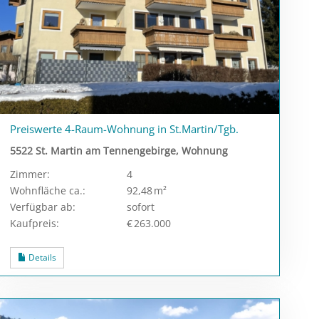
Preiswerte 4-Raum-Wohnung in St.Martin/Tgb.
5522 St. Martin am Tennengebirge, Wohnung
Zimmer:
4
Wohnfläche ca.:
92,48 m²
Verfügbar ab:
sofort
Kaufpreis:
€ 263.000
Details