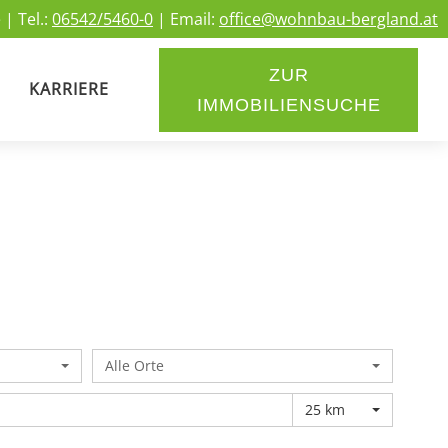
 | Tel.:
06542/5460-0
| Email:
office@wohnbau-bergland.at
ZUR
KARRIERE
IMMOBILIENSUCHE
Alle Orte
25 km