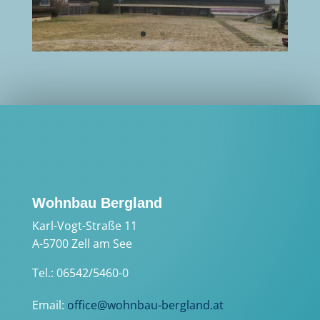
Wohnbau Bergland
Karl-Vogt-Straße 11
A-5700 Zell am See
Tel.: 06542/5460-0
Email:
office@wohnbau-bergland.at