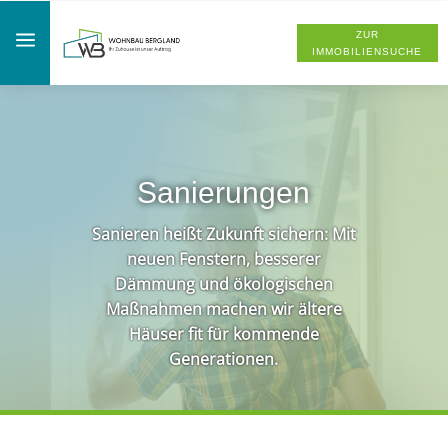
a
ZUR
IMMOBILIENSUCHE
Sanierungen
Sanieren heißt Zukunft sichern: Mit
neuen Fenstern, besserer
Dämmung und ökologischen
Maßnahmen machen wir ältere
Häuser fit für kommende
Generationen.