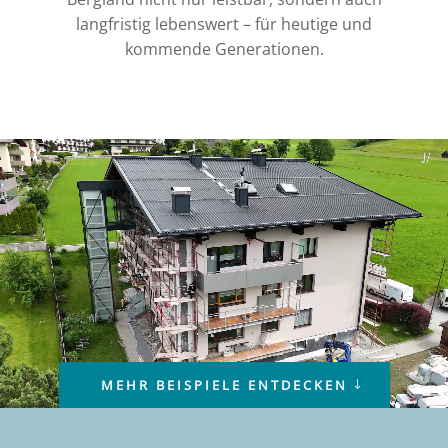
langfristig lebenswert – für heutige und
kommende Generationen.
Video-
Player
MEHR BEISPIELE ENTDECKEN