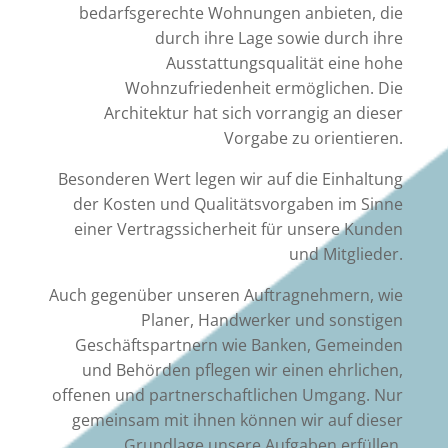
bedarfsgerechte Wohnungen anbieten, die
durch ihre Lage sowie durch ihre
Ausstattungsqualität eine hohe
Wohnzufriedenheit ermöglichen. Die
Architektur hat sich vorrangig an dieser
Vorgabe zu orientieren.
Besonderen Wert legen wir auf die Einhaltung
der Kosten und Qualitätsvorgaben im Sinne
einer Vertragssicherheit für unsere Kunden
und Mitglieder.
Auch gegenüber unseren Auftragnehmern, wie
Planer, Handwerker und sonstigen
Geschäftspartnern wie Banken, Gemeinden
und Behörden pflegen wir einen ehrlichen,
offenen und partnerschaftlichen Umgang. Nur
gemeinsam mit ihnen können wir auf dieser
Grundlage unsere Aufgaben erfüllen.