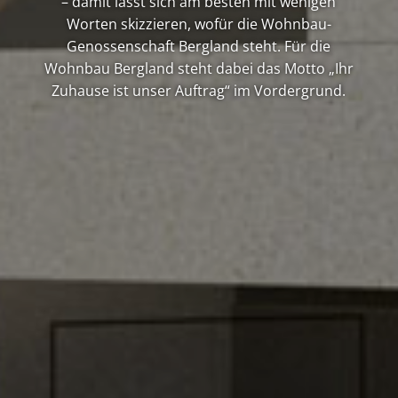
– damit lässt sich am besten mit wenigen
Worten skizzieren, wofür die Wohnbau-
Genossenschaft Bergland steht. Für die
Wohnbau Bergland steht dabei das Motto „Ihr
Zuhause ist unser Auftrag“ im Vordergrund.